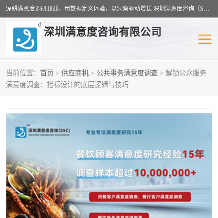
深耕满意度调研18载，用数据定义体验，以洞察驱动增长 深圳满意度咨询（SSC）：十八年专注，丈量每一份体验。
深圳满意度咨询有限公司
当前位置：
首页
>
供应商机
>
公共事务满意度调查
> 解锁公众服务
物业满意度调查
旅游景区满意度
满意度调查：指标设计的底层逻辑与技巧
客户满意度调查
医疗服务业满意度
公共事务满意度调查
餐饮业满意度调查
营商环境满意度
员工满意度
服务满意度调查
汽车行业满意度