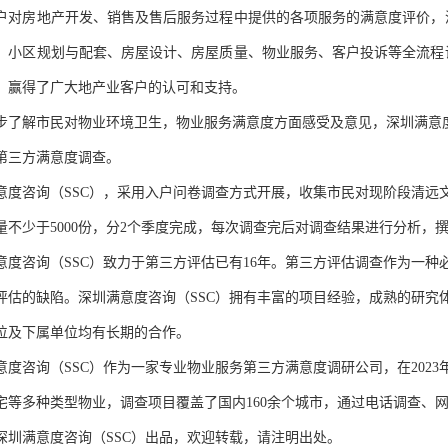
户对房地产开发、销售及售后服务过程中提供的各项服务的满意度评价，
、小区规划与配套、房屋设计、房屋质量、物业服务、客户投诉等全流程
，赢得了广大
地产业
客户的认可和支持。
步
了解
市民对
物业环境卫生，物业服务满意度方面感受及意见
，
深圳满意
第三方满意度调查
。
意度咨询（
SSC），
采用入户问卷调查方式开展，收集市民对现阶段清远
量不少于
5
000份，分
2个季度
完成，每次调查完后对调查结果进行分析，
意度咨询（
SSC）
致力于第三方评估已有
1
6
年。第三方评估调查作为一种
评估的缺陷。
深圳满意度咨询（
SSC）
拥有丰富的项目经验，成熟的研究
位及下属单位均有长期的合作。
意度咨询（
SSC）
作为
一家
专业物业
服务第三方
满意度调研公司，在
202
3
宅等多种类型物业，调查项目覆盖了国内160余个城市，通过电话调查、网络
深圳满意度咨询（
SSC）出品，欢迎转载，请注明出处。