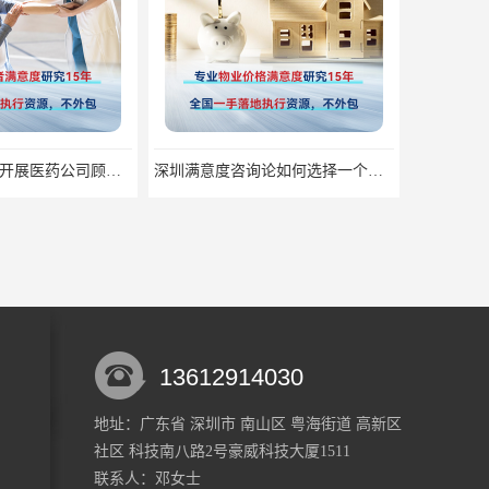
深圳满意度咨询论如何选择一个好的物业满意度公司
深圳满意度咨询论公众服务满意度调查的意义
13612914030
地址：广东省 深圳市 南山区 粤海街道 高新区
社区 科技南八路2号豪威科技大厦1511
深圳满意度咨询论食品安全满意度跟踪调查
深圳满意度咨询论群众安全感满意度调查如何操作
联系人：邓
女士