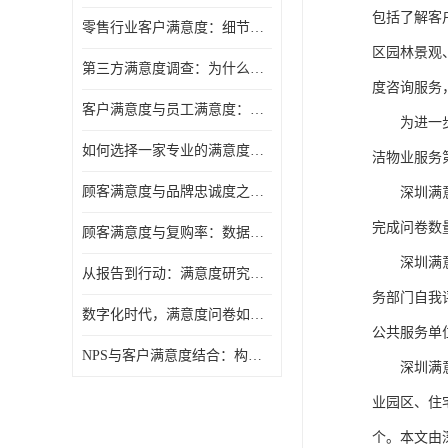
包括了解客
零售行业客户满意度：细节决定复购率
区园林景观
第三方满意度调查：为什么企业需要"外脑"视角
度
咨询服务
客户满意度与员工满意度：一枚硬币的两面
为进一
如何选择一家专业的满意度调研公司
洁物业服务
顾客满意度与品牌忠诚度之间，隔着一层"体验管理"
深圳满
完成问卷数
顾客满意度与复购率：数据背后的商业逻辑
深圳满
从报告到行动：满意度研究的落地之道
务部门自我
数字化时代，满意度问卷如何与时俱进
公共服务单
NPS与客户满意度结合：构建更完整的忠诚度调查预测模型
深圳满
业园区、住
个
。
本文由