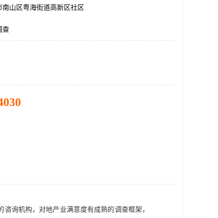
市南山区粤海街道高新区社区
调查
4030
的
咨询机构
，对地产业满意度有成熟的调查框架，