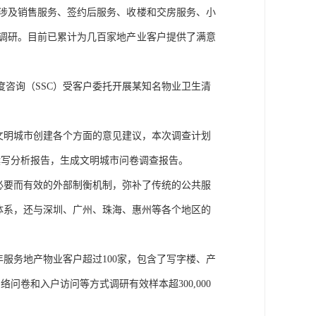
涉及销售服务、签约后服务、收楼和交房服务、小
调研。目前
已累计为
几百家地产业
客户提供了
满意
度咨询（
SSC）
受客户委托开展
某知名物业卫生清
文明城市创建各个方面的意见建议，本次调查计划
撰写分析报告，生成文明城市问卷调查报告
。
必要而有效的外部制衡机制，弥补了传统的公共服
体系，还与深圳、广州、珠海、惠州等各个地区的
年服务地产物业客户超过
100家，包含了写字楼、产
问卷和入户访问等方式调研有效样本超300,000