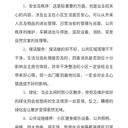
1、
安全及秩序：这是较重要的方面，也是业主较关
心的内容，涉及业主在小区生活是否安心。可以从外来
人员及物品的进出管理、日常治安的管理与巡查、公共
秩序的维护、车辆进出与停放、监控设备、消防、突发
自然灾害的处理等。
2、
保洁服务：保洁做的好不好，公共区域清理干不
干净，生活垃圾处理是否及时，四害消杀是否到位十分
影响业主居住体验，并非干净整洁的小区一定会给业主
带来好心情，但一出门看到遍地垃圾，一定会对业主心
情造成不好的影响。
3、
绿化：当业主闲时到小区散步，修剪及维护良好
的绿化则会给悠闲的生活增添一丝意境，反之，糟糕的
绿化会让散步变得索然无味。
4、
公共设施维养：小区健身娱乐设备、公共照明、
电梯、供水供电、停车场、智能化设施等都是居民日常