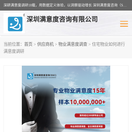
深耕满意度调研18载，用数据定义体验，以洞察驱动增长 深圳满意度咨询（SSC）：十八年专注，丈量每一份体验。
深圳满意度咨询有限公司
当前位置：
首页
>
供应商机
>
物业满意度调查
> 住宅物业如何进行
物业满意度调查
旅游景区满意度
满意度调研
客户满意度调查
医疗服务业满意度
公共事务满意度调查
餐饮业满意度调查
营商环境满意度
员工满意度
服务满意度调查
汽车行业满意度