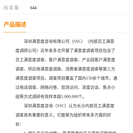
阅 读 量：
644
产品描述
深圳满意度咨询有限公司（
SSC）
（
内部员工满意
度调研公司
）
近
年
来多次开展了满意度调查
项目
包含了
员工满意度
调查、客户满意度调查、产业园客户满意度
调查、供应商满意度调查、
消费者满意度调查等第三方
满意度调查
项目，调查项目覆盖了国内
150余个城市，通
过电话调查、网络问卷
、
现场访问
、深度访谈、焦点小
组
等方式调研有效样本超
1,000,000个。
深圳满意度咨询（
SSC
）认为长沙
内部员工满意度
调查具有重要的意义，它能够为组织带来多方面的好
处：