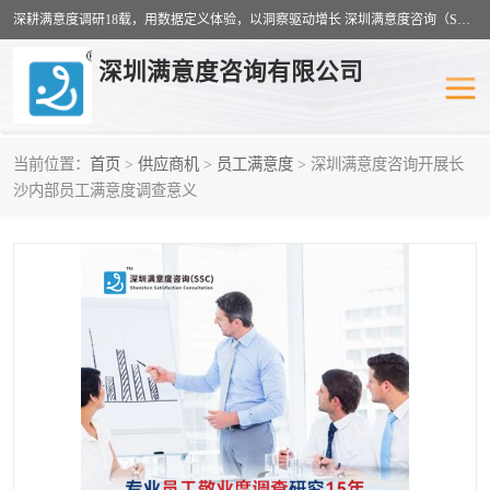
深耕满意度调研18载，用数据定义体验，以洞察驱动增长 深圳满意度咨询（SSC）：十八年专注，丈量每一份体验。
深圳满意度咨询有限公司
当前位置：
首页
>
供应商机
>
员工满意度
> 深圳满意度咨询开展长
物业满意度调查
旅游景区满意度
沙内部员工满意度调查意义
客户满意度调查
医疗服务业满意度
公共事务满意度调查
餐饮业满意度调查
营商环境满意度
员工满意度
服务满意度调查
汽车行业满意度