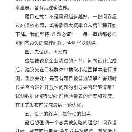
率量表，各有其逻辑边界。
题目过载：不是问得越多越好。一份问卷超
过
40
道核心题，填答质量大概率会从后半程开始
下降。我们坚持“凡题必证”——每一道题都必须
能回答预设的管理问题，否则坚决删除。
四、先试测，再发布
这是被较多企业跳过的环节。问卷设计完成
后，建议先在目标群体中抽取小范围样本进行试
测，重点关注：是否有题目被普遍误解？答题时
长是否合理？开放性问题的引导是否足够清晰？
试测数据还能帮助提前检验量表的信度和效度，
在正式发布前完成最后一轮优化。
五、设计的终点，是行动的起点
最后想强调一个容易被忽略的理念：问卷设
计时，就要同步思考
“拿到这些数据后，我能做出