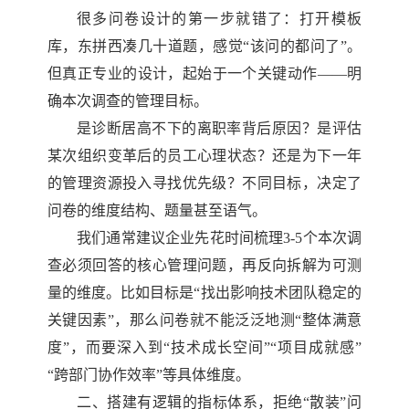
很多问卷设计的第一步就错了：打开模板
库，东拼西凑几十道题，感觉
“该问的都问了”。
但真正专业的设计，起始于一个关键动作——明
确本次调查的管理目标。
是诊断居高不下的离职率背后原因？是评估
某次组织变革后的员工心理状态？还是为下一年
的管理资源投入寻找优先级？不同目标，决定了
问卷的维度结构、题量甚至语气。
我们通常建议企业先花时间梳理
3-5
个本次调
查必须回答的核心管理问题，再反向拆解为可测
量的维度。比如目标是“找出影响技术团队稳定的
关键因素”，那么问卷就不能泛泛地测“整体满意
度”，而要深入到“技术成长空间”“项目成就感”
“跨部门协作效率”等具体维度。
二、搭建有逻辑的指标体系，拒绝
“散装”问