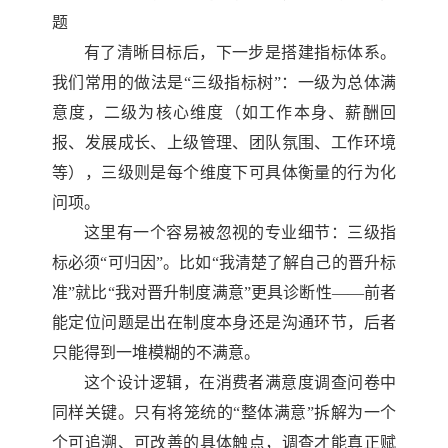
题
有了清晰目标后，下一步是搭建指标体系。
我们常用的做法是
“三级指标树”：一级为总体满
意度，二级为核心维度（如工作本身、薪酬回
报、发展成长、上级管理、团队氛围、工作环境
等），三级则是每个维度下可具体衡量的行为化
问项。
这里有一个容易被忽视的专业细节：三级指
标必须
“可归因”。比如“我清楚了解自己的晋升标
准”就比“我对晋升制度满意”更具诊断性——前者
能定位问题是出在制度本身还是沟通环节，后者
只能得到一堆模糊的不满意。
这个设计逻辑，在消费者满意度调查问卷中
同样关键。只有将笼统的
“整体满意”拆解为一个
个可追溯、可改善的具体触点，调查才能真正赋