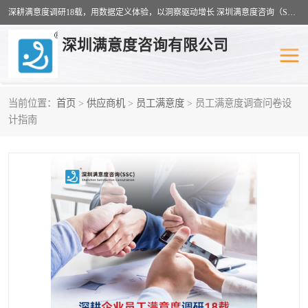
深耕满意度调研18载，用数据定义体验，以洞察驱动增长 深圳满意度咨询（SSC）：十八年专注，丈量每一份体验。
深圳满意度咨询有限公司
当前位置：
首页
>
供应商机
>
员工满意度
> 员工满意度调查问卷设
物业满意度调查
旅游景区满意度
计指南
客户满意度调查
医疗服务业满意度
公共事务满意度调查
餐饮业满意度调查
营商环境满意度
员工满意度
服务满意度调查
汽车行业满意度