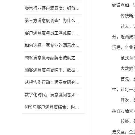
统调查如一
零售行业客户满意度：细节决定复购率
传统断
第三方满意度调查：为什么企业需要"外脑"视角
过去，
客户满意度与员工满意度：一枚硬币的两面
分，近两成
如何选择一家专业的满意度调研公司
沉睡，企业
顾客满意度与品牌忠诚度之间，隔着一层"体验管理"
范式革
大数据
顾客满意度与复购率：数据背后的商业逻辑
首先，
从报告到行动：满意度研究的落地之道
性，让每一
数字化时代，满意度问卷如何与时俱进
其次，
NPS与客户满意度结合：构建更完整的忠诚度调查预测模型
超百万通来
较终，
史交互，企