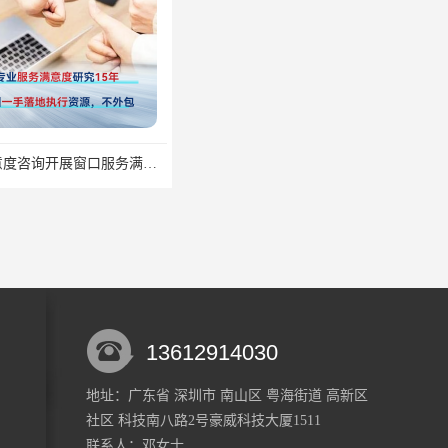
深圳满意度咨询开展窗口服务满意度调查指标设计
深圳满意度咨询开展群众安全感满意度调查指标设计
13612914030
地址：广东省 深圳市 南山区 粤海街道 高新区
社区 科技南八路2号豪威科技大厦1511
深圳满意度咨询提高物业服务满意度调查方案
深圳满意度咨询开展医药公司顾客满意度调查
联系人：邓
女士