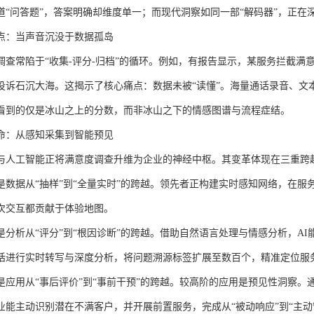
道
“问答题”，答案明确却维度单一；而现代洞察如同一部“解码器”，正
点：当声音沉没于数据孤岛
调查常陷于
“收集-评分-归档”的循环。例如，有报告显示，某服务拦截满意度
投诉石沉大海。这揭示了核心痛点：数据未被“读懂”。海量通话录音、文
看到的仅是冰山之上的分数，而非冰山之下的情感图谱与流程症结。
命：从感知采集到智能预见
与人工智能正将满意度调查升维为企业的神经中枢。其变革体现在三重跨
是数据从
“抽样”到“全量实时”的跨越。领先者正构建实时感知网络，在
次交互都贡献于体验地图。
是分析从
“评分”到“根因诊断”的跨越。借助自然语言处理与情感分析，AI
话进行实时转写与深度分析，将问题溯源标签扩展至数百个，精准定位服务
是应用从
“事后评价”到“事前干预”的跨越。较高阶的应用是预见性洞察
业能主动识别潜在不满客户，并开展前置服务，完成从“被动响应”到“主动