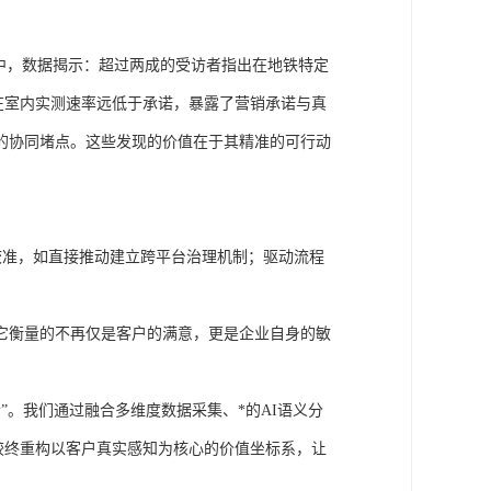
中，数据揭示：超过两成的受访者指出在地铁特定
户在室内实测速率远低于承诺，暴露了营销承诺与真
的协同堵点。这些发现的价值在于其精准的可行动
略校准，如直接推动建立跨平台治理机制；驱动流程
。
它衡量的不再仅是客户的满意，更是企业自身的敏
者”。我们通过融合多维度数据采集、*的AI语义分
，较终重构以客户真实感知为核心的价值坐标系，让