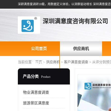
深耕满意度调研18载，用数据定义体验，以洞察驱动增长 深圳满意度咨
深圳满意度咨询有限公司
公司首页
供应商机
当前位置：
首页
>
供应商机
>
客户满意度调查
> 从评分到
联系方式
产品分类
Product
物业满意度调查
旅游景区满意度