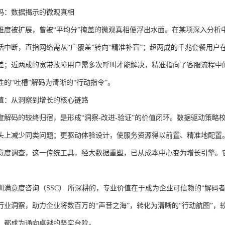
码：数据揭示的微观真相
维度被扩展，曾被
“平均分”掩盖的微观真相便浮出水面。在某项深入分析
话中断，直指网络需从“广覆盖”转向“精准补盲”；超两成的千兆套餐用
差；近两成的宽带故障用户需多次呼叫才能解决，精准指向了客服流程中
的“吐槽”解码为清晰的“行动指令”。
值：从洞察到增长的核心链路
度解码的较终归宿，是形成
“洞察-改进-验证”的价值闭环。数据驱动策
头上减少同类问题；更驱动体验设计，使服务资源得以前置、精准地配置
意度调查，这一传统工具，经大数据重塑，已从成本中心变为增长引擎。
圳满意度咨询（
SSC） 所深耕的，专业价值在于成为企业可信赖的“解码
行业洞察，助力企业将数百万的“声音之海”，转化为清晰的“行动航图”
，都成为通向卓越的坚实台阶。