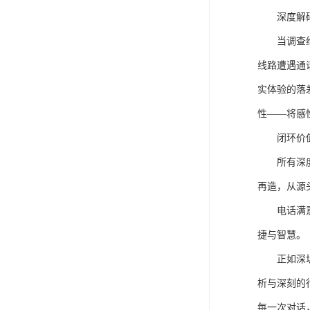
深度解
当调查
线路遭遇通
实体验的落
性——将感性
闭环价
所有深
再造，从源
电话满
捷与智慧。
正如深
析与深刻的
每一次对话