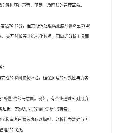
在深度解构客户声音，驱动一场静默的管理革命。
达76.27分，但其投诉处理满意度却骤降至69.48
本、交互时长等非结构化数据，因缺乏分析工具而
越：
服务完成的瞬间捕获体验，确保洞察的时效性与真实
能“听懂”情绪与意图。例如，有企业通过AI对月度
短板，实现从“打分”到“诊断”的转变。
。通过构建客户满意度预判模型，分析行为数据与历
管理”的飞跃。