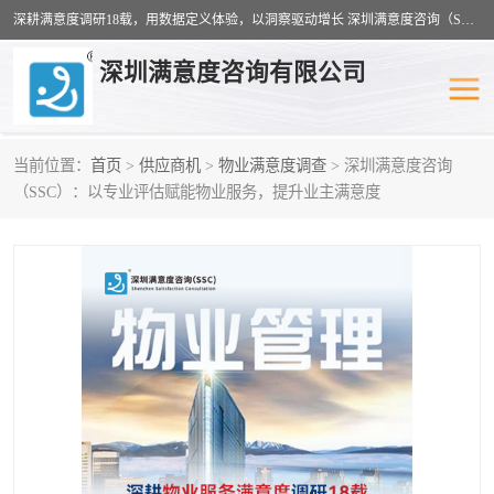
深耕满意度调研18载，用数据定义体验，以洞察驱动增长 深圳满意度咨询（SSC）：十八年专注，丈量每一份体验。
深圳满意度咨询有限公司
当前位置：
首页
>
供应商机
>
物业满意度调查
> 深圳满意度咨询
物业满意度调查
旅游景区满意度
（SSC）：以专业评估赋能物业服务，提升业主满意度
客户满意度调查
医疗服务业满意度
公共事务满意度调查
餐饮业满意度调查
营商环境满意度
员工满意度
服务满意度调查
汽车行业满意度