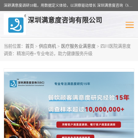
深耕满意度调研18载，用数据定义体验，以洞察驱动增长 深圳满意度咨询（SSC）：十八年专注，丈量每一份体验。
深圳满意度咨询有限公司
当前位置：
首页
>
供应商机
>
医疗服务业满意度
> 四川医院满意度
物业满意度调查
旅游景区满意度
调查：精准问卷+专业电访，助力健康服务升级
客户满意度调查
医疗服务业满意度
公共事务满意度调查
餐饮业满意度调查
营商环境满意度
员工满意度
服务满意度调查
汽车行业满意度