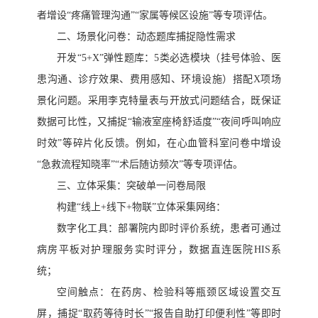
者增设“疼痛管理沟通”“家属等候区设施”等专项评估。
二、场景化问卷：动态题库捕捉隐性需求
开发
“5+X”弹性题库：5类必选模块（挂号体验、医
患沟通、诊疗效果、费用感知、环境设施）搭配X项场
景化问题。采用李克特量表与开放式问题结合，既保证
数据可比性，又捕捉“输液室座椅舒适度”“夜间呼叫响应
时效”等碎片化反馈。例如，在心血管科室问卷中增设
“急救流程知晓率”“术后随访频次”等专项评估。
三、立体采集：突破单一问卷局限
构建
“线上+线下+物联”立体采集网络：
数字化工具：部署院内即时评价系统，患者可通过
病房平板对护理服务实时评分，数据直连医院
HIS系
统；
空间触点：在药房、检验科等瓶颈区域设置交互
屏，捕捉
“取药等待时长”“报告自助打印便利性”等即时