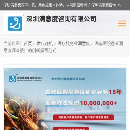
深耕满意度调研18载，用数据定义体验，以洞察驱动增长 深圳满意度咨询（SSC）：十八年专注，丈量每一份体验。
深圳满意度咨询有限公司
当前位置：
首页
>
供应商机
>
医疗服务业满意度
> 湖南医院患者满
物业满意度调查
旅游景区满意度
意度调查报告的创新撰写范式
客户满意度调查
医疗服务业满意度
公共事务满意度调查
餐饮业满意度调查
营商环境满意度
员工满意度
服务满意度调查
汽车行业满意度