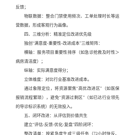
反馈；
物联数据：整合门禁使用频次、工单处理时长等运
营数据，形成客观行为画像。
四、三维分析：精准定位改进优先级
独创
“满意度-重要性-改进成本”三维矩阵：
横轴：服务项目重要性排序（如急诊抢救及时性＞
病房清洁度）；
纵轴：实际满意度得分；
立体维度：对比行业基准改进成本。
通过象限定位，将资源聚焦
“高优改进区”（如医保
报销流程繁琐），避免“资源过剩区”（如已达行业领先
的导诊标识系统）的无效投入。
五、闭环改进：从评估到价值共生
建立
“评估-反馈-优化-复盘”四阶闭环：
整改清单：按紧急度生成三级任务（
72小时快反、