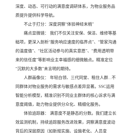
深度、动态、可行动的满意度调研体系，为物业服务品
质提升提供科学导航。
不止于打分：深度洞察
“体验神经末梢”
痛点显微镜：
我们不仅关注安保、保洁、维修等基
础项，更深入剖析
“服务响应速度的临界点”、“管家沟通
的温度值”、“社区活动参与的真实意愿”、“费用透明带
来的信任度”等影响业主幸福感的细微触点。精准定位
“沉默的大多数”未言明的期待。
人群画像仪：
年轻白领、三代同堂、租住人群
...不
同群体对物业服务的需求与敏感点差异显著。SSC运用
智能分析模型，精准识别不同业主群体的核心诉求与满
意度阈值，助力物业提供分众化、精细化服务。
体验追踪器：
满意度不是静态的分数。我们建立长
效监测机制，持续追踪服务改进效果，洞察满意度波动
背后的深层原因（如新规实施、设施老化、人员变