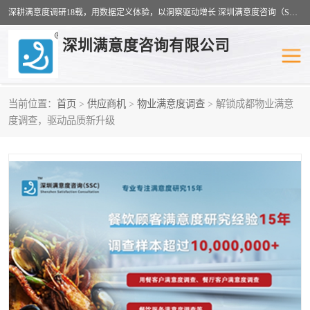
深耕满意度调研18载，用数据定义体验，以洞察驱动增长 深圳满意度咨询（SSC）：十八年专注，丈量每一份体验。
深圳满意度咨询有限公司
当前位置：
首页
>
供应商机
>
物业满意度调查
> 解锁成都物业满意
物业满意度调查
旅游景区满意度
度调查，驱动品质新升级
客户满意度调查
医疗服务业满意度
公共事务满意度调查
餐饮业满意度调查
营商环境满意度
员工满意度
服务满意度调查
汽车行业满意度