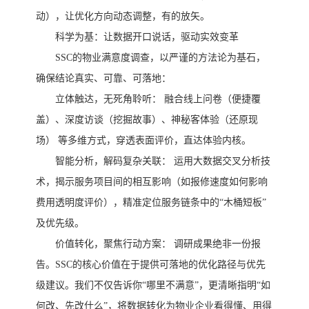
动），让优化方向动态调整，有的放矢。
科学为基：让数据开口说话，驱动实效变革
SSC的物业满意度调查，以严谨的方法论为基石，
确保结论真实、可靠、可落地：
立体触达，无死角聆听：
融合线上问卷（便捷覆
盖）、深度访谈（挖掘故事）、神秘客体验（还原现
场）
等多维方式，穿透表面评价，直达体验内核。
智能分析，解码复杂关联：
运用大数据交叉分析技
术，揭示服务项目间的相互影响（如报修速度如何影响
费用透明度评价），精准定位服务链条中的
“木桶短板”
及优先级。
价值转化，聚焦行动方案：
调研成果绝非一份报
告。
SSC的核心价值在于提供可落地的优化路径与优先
级建议。我们不仅告诉你“哪里不满意”，更清晰指明“如
何改、先改什么”，将数据转化为物业企业看得懂、用得