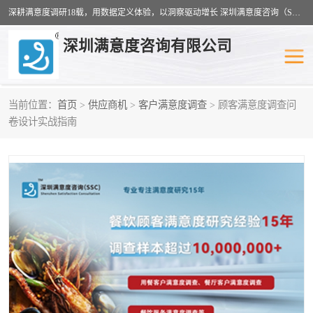
深耕满意度调研18载，用数据定义体验，以洞察驱动增长 深圳满意度咨询（SSC）：十八年专注，丈量每一份体验。
深圳满意度咨询有限公司
当前位置：
首页
>
供应商机
>
客户满意度调查
> 顾客满意度调查问
物业满意度调查
旅游景区满意度
卷设计实战指南
客户满意度调查
医疗服务业满意度
公共事务满意度调查
餐饮业满意度调查
营商环境满意度
员工满意度
服务满意度调查
汽车行业满意度