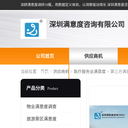
深耕满意度调研18载，用数据定义体验，以洞察驱动增长 深圳满意度咨
深圳满意度咨询有限公司
公司首页
供应商机
当前位置：
首页
>
供应商机
>
医疗服务业满意度
> 第三方满
联系方式
产品分类
Product
物业满意度调查
旅游景区满意度