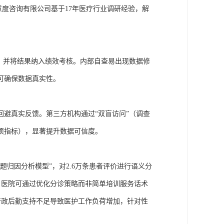
意度咨询有限公司基于17年医疗行业调研经验，解
”，并将结果纳入绩效考核。内部自查易出现数据修
可确保数据真实性。
回避真实反馈。第三方机构通过
“双盲访问”（调查
项指标），显著提升数据可信度。
问题归因分析模型”，对2.6万条患者评价进行语义分
此，医院可通过优化分诊策略而非简单培训服务话术
现行政后勤支持不足导致医护工作负荷增加，针对性