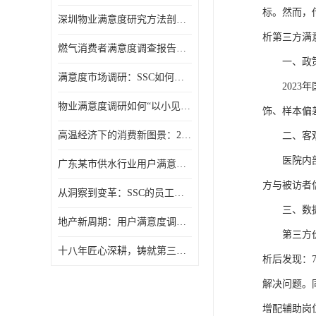
标。然而，
深圳物业满意度研究方法剖析：选择合适的“听诊器”
析第三方满
燃气消费者满意度调查报告（公众满意度调查）
一、政
满意度市场调研：SSC如何用报告让满意度“活”起来？
202
物业满意度调研如何“以小见大”？SSC动态抽样模型给出答案
饰、样本偏
高温经济下的消费新图景：2025年夏季消费满意度洞察
二、客
医院内
广东某市供水行业用户满意度调查报告
方与被访者
从洞察到变革：SSC的员工满意度调研组织诊断模型
三、数
地产新周期：用户满意度调研的价值回归
第三方
十八年匠心深耕，铸就第三方满意度调查权威
析后发现：
解决问题。
增配辅助岗