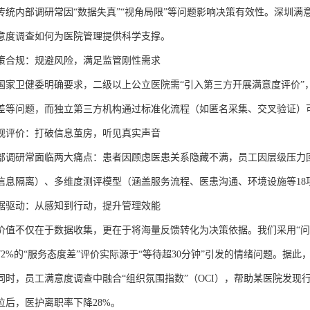
传统内部调研常因
“数据失真”“视角局限”等问题影响决策有效性。深圳满
意度调查如何为医院管理提供科学支撑。
策合规：规避风险，满足监管刚性需求
3年国家卫健委明确要求，二级以上公立医院需“引入第三方开展满意度评价
差等问题，而独立第三方机构通过标准化流程（如匿名采集、交叉验证）
观评价：打破信息茧房，听见真实声音
部调研常面临两大痛点：患者因顾虑医患关系隐藏不满，员工因层级压力
信息隔离）、多维度测评模型（涵盖服务流程、医患沟通、环境设施等18
据驱动：从感知到行动，提升管理效能
价值不仅在于数据收集，更在于将海量反馈转化为决策依据。我们采用
“
72%的“服务态度差”评价实际源于“等待超30分钟”引发的情绪问题。据
同时，员工满意度调查中融合“组织氛围指数”（OCI），帮助某医院发
位后，医护离职率下降28%。