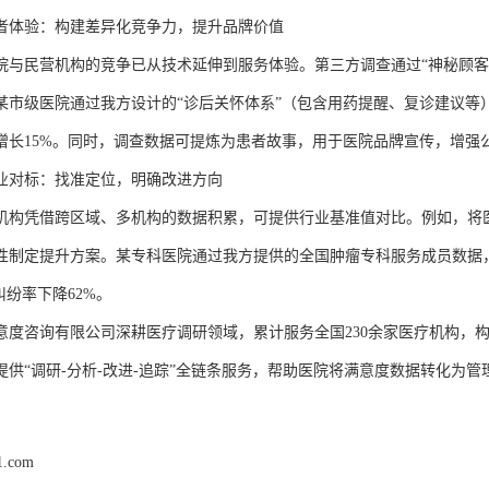
者体验：构建差异化竞争力，提升品牌价值
院与民营机构的竞争已从技术延伸到服务体验。第三方调查通过
“神秘顾
3年某市级医院通过我方设计的“诊后关怀体系”（包含用药提醒、复诊建议等
增长15%。同时，调查数据可提炼为患者故事，用于医院品牌宣传，增强
业对标：找准定位，明确改进方向
机构凭借跨区域、多机构的数据积累，可提供行业基准值对比。例如，将
性制定提升方案。某专科医院通过我方提供的全国肿瘤专科服务成员数据
纠纷率下降62%。
意度咨询有限公司深耕医疗调研领域，累计服务全国
230余家医疗机构，
提供“调研-分析-改进-追踪”全链条服务，帮助医院将满意度数据转化为管
1.com