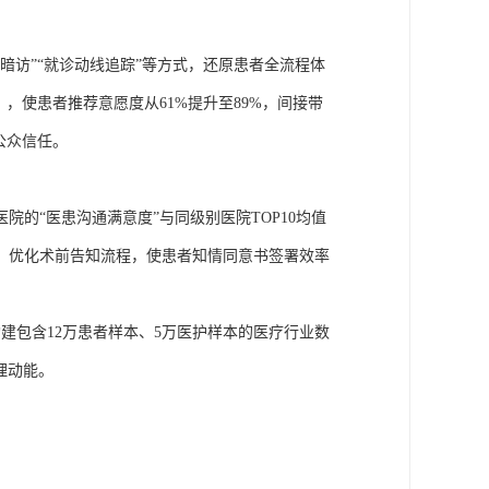
客暗访”“就诊动线追踪”等方式，还原患者全流程体
），使患者推荐意愿度从61%提升至89%，间接带
公众信任。
医院的
“医患沟通满意度”与同级别医院TOP10均值
，优化术前告知流程，使患者知情同意书签署效率
构建包含12万患者样本、5万医护样本的医疗行业数
理动能。