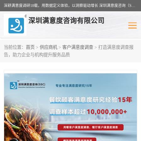
深耕满意度调研18载，用数据定义体验，以洞察驱动增长 深圳满意度咨询（SSC）：十八年专注，丈量每一份体验。
深圳满意度咨询有限公司
当前位置：
首页
>
供应商机
>
客户满意度调查
> 打造满意度调查报
物业满意度调查
旅游景区满意度
告，助力企业与机构提升服务品质
客户满意度调查
医疗服务业满意度
公共事务满意度调查
餐饮业满意度调查
营商环境满意度
员工满意度
服务满意度调查
汽车行业满意度