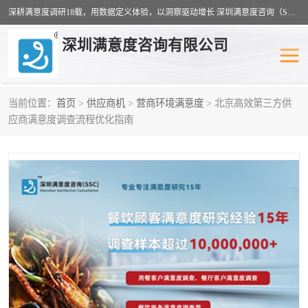
深耕满意度调研18载，用数据定义体验，以洞察驱动增长 深圳满意度咨询（SSC）：十八年专注，丈量每一份体验。
深圳满意度咨询有限公司
当前位置：
首页
>
供应商机
>
营商环境满意度
> 北京高效第三方供
物业满意度调查
旅游景区满意度
应商满意度调查流程优化指南
客户满意度调查
医疗服务业满意度
公共事务满意度调查
餐饮业满意度调查
营商环境满意度
员工满意度
服务满意度调查
汽车行业满意度