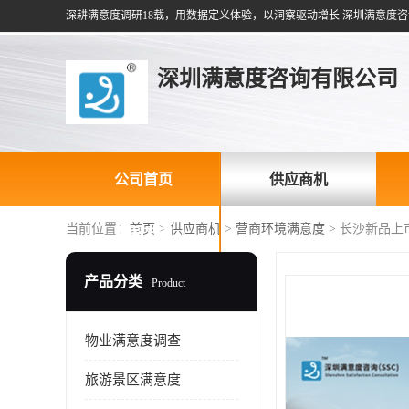
深耕满意度调研18载，用数据定义体验，以洞察驱动增长 深圳满意度咨
深圳满意度咨询有限公司
公司首页
供应商机
当前位置：
首页
>
供应商机
>
营商环境满意度
> 长沙新品
联系方式
产品分类
Product
物业满意度调查
旅游景区满意度