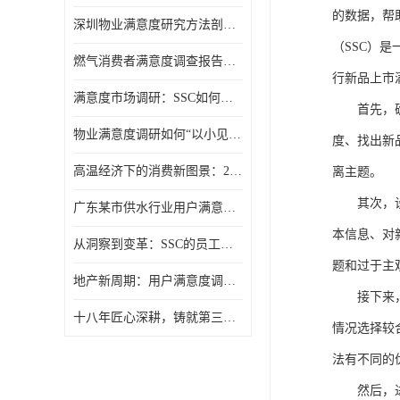
的数据，帮
深圳物业满意度研究方法剖析：选择合适的“听诊器”
（
SSC
）
是
燃气消费者满意度调查报告（公众满意度调查）
行
新品上市
满意度市场调研：SSC如何用报告让满意度“活”起来？
首先，
物业满意度调研如何“以小见大”？SSC动态抽样模型给出答案
度、找出新
高温经济下的消费新图景：2025年夏季消费满意度洞察
离主题。
其次，
广东某市供水行业用户满意度调查报告
本信息、对
从洞察到变革：SSC的员工满意度调研组织诊断模型
题和过于主
地产新周期：用户满意度调研的价值回归
接下来
十八年匠心深耕，铸就第三方满意度调查权威
情况选择较
法有不同的
然后，