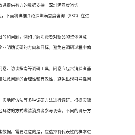
改进提供有力的数据支持。
深圳满意度咨询
程
，
下面
将
详细介绍
深圳满意度咨询（
SSC
）
在
进
目的和问题，例如了解消费者对新品的整体满意
企业明确调研的方向和目标，避免在调研过程中偏
问卷、访谈指南等调研工具。问卷应包含消费者基
该注意问题的合理性和有效性，避免出现引导性问
、实地拜访法等多种调研方法进行调研。根据实际
地拜访的方式邀请消费者参与调查。不同的调研方
集数据。需要注意的是，应选择有代表性的样本进