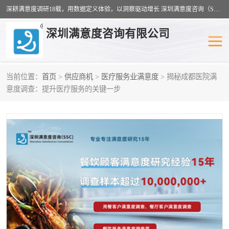
深耕满意度调研18载，用数据定义体验，以洞察驱动增长 深圳满意度咨询（SSC）：十八年专注，丈量每一份体验。
深圳满意度咨询有限公司
当前位置：
首页
>
供应商机
>
医疗服务业满意度
> 揭秘成都医院满
物业满意度调查
旅游景区满意度
意度调查：提升医疗服务的关键一步
客户满意度调查
医疗服务业满意度
公共事务满意度调查
餐饮业满意度调查
营商环境满意度
员工满意度
服务满意度调查
汽车行业满意度