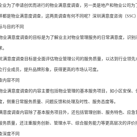
企业为了申请
创优
而进行的物业
满意度调查
，
另一类是地产和物业公司为
样都是物业满意度调查，这两类调查有何不同呢？
深圳满意度咨询（
SSC
标与目的
不同
物业满意度调查
的目标是为
了解业主对物业管理服务的日常满意度，识别
求。
优满意度调查目标
是
全面评估物业管理公司的服务质量，以达到行业领先
立行业成员，提升品牌形象，获得更高的市场认可度。
查内容
不同
物业满意度调查
的
内容主要包括物业管理的基本服务项目，如
小区安保、
度
，
侧重日常服务质量、问题反馈和处理及时性、服务态度等。
满意度调查内容除了基本服务项目外，还包括管理创新、服务特色、应急
服务质量，还注重服务创新、管理水平、综合服务能力等更高层次的评价
查深度
不同