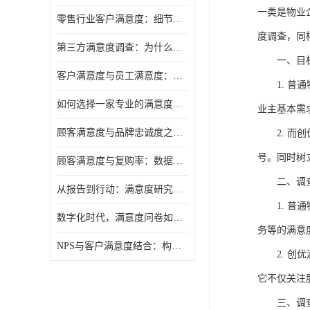
一类是物业
零售行业客户满意度：细节决定复购率
度调查，同
第三方满意度调查：为什么企业需要"外脑"视角
一、
目
客户满意度与员工满意度：一枚硬币的两面
1.
普通
如何选择一家专业的满意度调研公司
业主基本需
顾客满意度与品牌忠诚度之间，隔着一层"体验管理"
2.
而
创
号。
同时
树
顾客满意度与复购率：数据背后的商业逻辑
二、
调
从报告到行动：满意度研究的落地之道
1.
普通
数字化时代，满意度问卷如何与时俱进
务等
的满意
NPS与客户满意度结合：构建更完整的忠诚度调查预测模型
2.
创优
它
不仅关注
三、
调