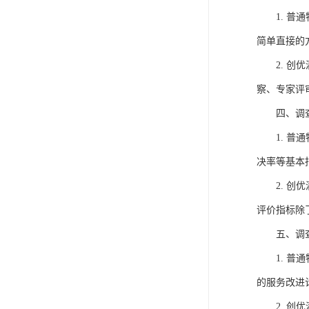
1.
普通
简单直接的
2.
创优
察、专家评
四、
调
1.
普通
决率等基本
2.
创优
评价指标除
五、
调
1.
普通
的服务改进
2.
创优