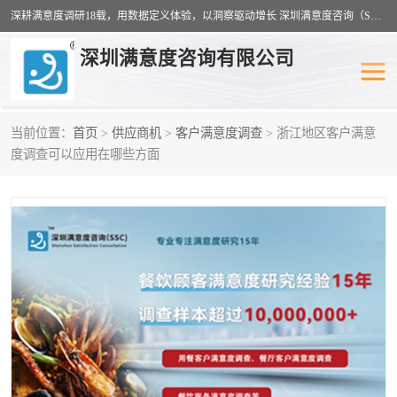
深耕满意度调研18载，用数据定义体验，以洞察驱动增长 深圳满意度咨询（SSC）：十八年专注，丈量每一份体验。
深圳满意度咨询有限公司
当前位置：
首页
>
供应商机
>
客户满意度调查
> 浙江地区客户满意
物业满意度调查
旅游景区满意度
度调查可以应用在哪些方面
客户满意度调查
医疗服务业满意度
公共事务满意度调查
餐饮业满意度调查
营商环境满意度
员工满意度
服务满意度调查
汽车行业满意度