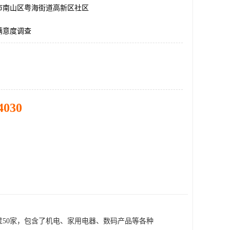
市南山区粤海街道高新区社区
满意度调查
4030
过
50家，包含了
机电
、
家用电器
、
数码产品
等
各种