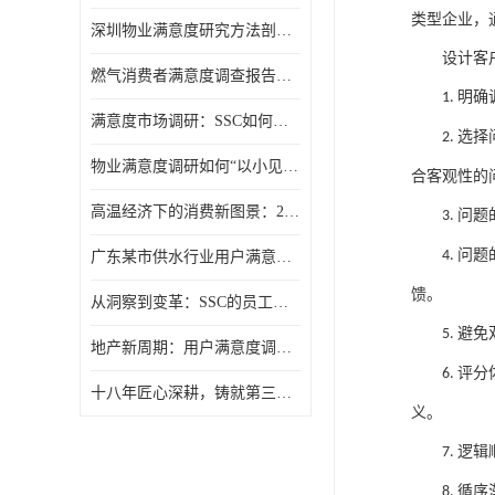
类型企业
，
深圳物业满意度研究方法剖析：选择合适的“听诊器”
设计客
燃气消费者满意度调查报告（公众满意度调查）
明确
1.
满意度市场调研：SSC如何用报告让满意度“活”起来？
选择
2.
物业满意度调研如何“以小见大”？SSC动态抽样模型给出答案
合客观性的
高温经济下的消费新图景：2025年夏季消费满意度洞察
问题
3.
问题
4.
广东某市供水行业用户满意度调查报告
馈。
从洞察到变革：SSC的员工满意度调研组织诊断模型
避免
5.
地产新周期：用户满意度调研的价值回归
评分
6.
十八年匠心深耕，铸就第三方满意度调查权威
义。
逻辑
7.
循序
8.