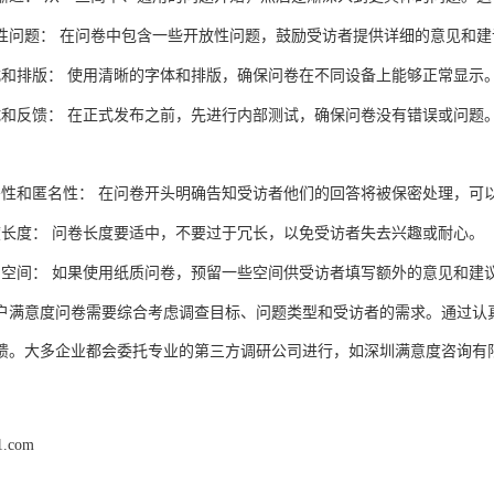
性问题：
在问卷中包含一些开放性问题，鼓励受访者提供详细的意见和建
式和排版：
使用清晰的字体和排版，确保问卷在不同设备上能够正常显示
试和反馈：
在正式发布之前，先进行内部测试，确保问卷没有错误或问题
密性和匿名性：
在问卷开头明确告知受访者他们的回答将被保密处理，可
度长度：
问卷长度要适中，不要过于冗长，以免受访者失去兴趣或耐心。
留空间：
如果使用纸质问卷，预留一些空间供受访者填写额外的意见和建
户满意度问卷需要综合考虑调查目标、问题类型和受访者的需求。通过认
馈。
大多
都会委托专业的第三方调研公司进行
如
企业
，
深圳满意度咨询有
1.com