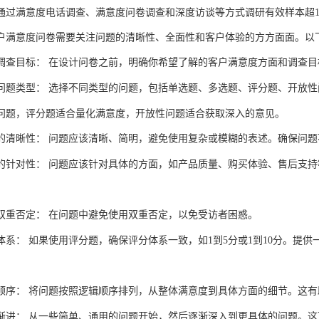
通过
满意度
电话调查、
满意度
问卷
调查
和
深度访谈
等方式调研有效样本超
户满意度问卷需要关注问题的清晰性、全面性和客户体验的方方面面。以
调查目标：
在设计问卷之前，明确你希望了解的客户满意度方面和调查目
问题类型：
选择不同类型的问题，包括单选题、多选题、评分题、开放性
问题，评分题适合量化满意度，开放性问题适合获取深入的意见。
的清晰性：
问题应该清晰、简明，避免使用复杂或模糊的表述。确保问题
的针对性：
问题应该针对具体的方面，如产品质量、购买体验、售后支持
双重否定：
在问题中避免使用双重否定，以免受访者困惑。
体系：
如果使用评分题，确保评分体系一致，如
1
到
5
分或
1
到
10
分。提供
顺序：
将问题按照逻辑顺序排列，从整体满意度到具体方面的细节。这有
渐进：
从一些简单、通用的问题开始，然后逐渐深入到更具体的问题。这