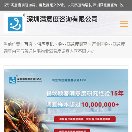
深耕满意度调研18载，用数据定义体验，以洞察驱动增长 深圳满意度咨询（SSC）：十八年专注，丈量每一份体验。
深圳满意度咨询有限公司
当前位置：
首页
>
供应商机
>
物业满意度调查
> 产业园物业满意度
物业满意度调查
旅游景区满意度
调查内容与普通住宅物业满意度调查内容不同之处
客户满意度调查
医疗服务业满意度
公共事务满意度调查
餐饮业满意度调查
营商环境满意度
员工满意度
服务满意度调查
汽车行业满意度