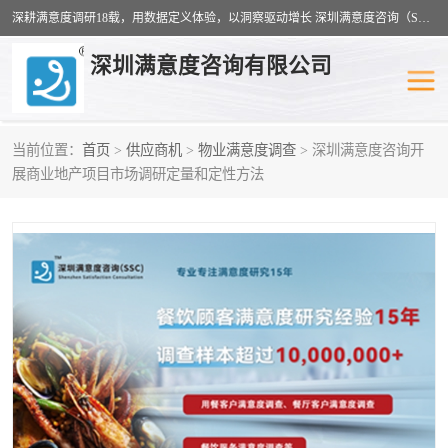
深耕满意度调研18载，用数据定义体验，以洞察驱动增长 深圳满意度咨询（SSC）：十八年专注，丈量每一份体验。
深圳满意度咨询有限公司
当前位置：
首页
>
供应商机
>
物业满意度调查
> 深圳满意度咨询开
物业满意度调查
旅游景区满意度
展商业地产项目市场调研定量和定性方法
客户满意度调查
医疗服务业满意度
公共事务满意度调查
餐饮业满意度调查
营商环境满意度
员工满意度
服务满意度调查
汽车行业满意度