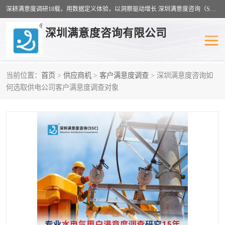
深耕满意度调研18载，用数据定义体验，以洞察驱动增长 深圳满意度咨询（SSC）：十八年专注，丈量每一份体验。
深圳满意度咨询有限公司
当前位置：
首页
>
供应商机
>
客户满意度调查
> 深圳满意度咨询如
物业满意度调查
旅游景区满意度
何选取供电公司客户满意度调查对象
客户满意度调查
医疗服务业满意度
公共事务满意度调查
餐饮业满意度调查
营商环境满意度
员工满意度
服务满意度调查
汽车行业满意度