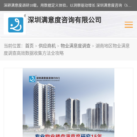
深耕满意度调研18载，用数据定义体验，以洞察驱动增长 深圳满意度咨询（SSC）：十八年专注，丈量每一份体验。
深圳满意度咨询有限公司
当前位置：
首页
>
供应商机
>
物业满意度调查
> 湖南地区物业满意
物业满意度调查
旅游景区满意度
度调查高效数据收集方法全攻略
客户满意度调查
医疗服务业满意度
公共事务满意度调查
餐饮业满意度调查
营商环境满意度
员工满意度
服务满意度调查
汽车行业满意度