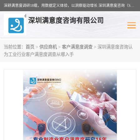
深耕满意度调研18载，用数据定义体验，以洞察驱动增长 深圳满意度咨询（SSC）：十八年专注，丈量每一份体验。
深圳满意度咨询有限公司
当前位置：
首页
>
供应商机
>
客户满意度调查
> 深圳满意度咨询认
物业满意度调查
旅游景区满意度
为工业行业客户满意度调查从哪入手
客户满意度调查
医疗服务业满意度
公共事务满意度调查
餐饮业满意度调查
营商环境满意度
员工满意度
服务满意度调查
汽车行业满意度