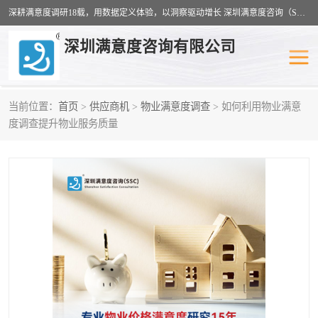
深耕满意度调研18载，用数据定义体验，以洞察驱动增长 深圳满意度咨询（SSC）：十八年专注，丈量每一份体验。
深圳满意度咨询有限公司
当前位置：
首页
>
供应商机
>
物业满意度调查
> 如何利用物业满意
物业满意度调查
旅游景区满意度
度调查提升物业服务质量
客户满意度调查
医疗服务业满意度
公共事务满意度调查
餐饮业满意度调查
营商环境满意度
员工满意度
服务满意度调查
汽车行业满意度