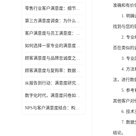
准确和有价
零售行业客户满意度：细节决定复购率
1.
明确
第三方满意度调查：为什么企业需要"外脑"视角
找到与您的
客户满意度与员工满意度：一枚硬币的两面
2.
专业
如何选择一家专业的满意度调研公司
否在类似的
顾客满意度与品牌忠诚度之间，隔着一层"体验管理"
3.
专业
4.
方法
顾客满意度与复购率：数据背后的商业逻辑
法，进行数
从报告到行动：满意度研究的落地之道
5.
参考
数字化时代，满意度问卷如何与时俱进
其他客户对
NPS与客户满意度结合：构建更完整的忠诚度调查预测模型
6.
技术
7.
数据
结论。