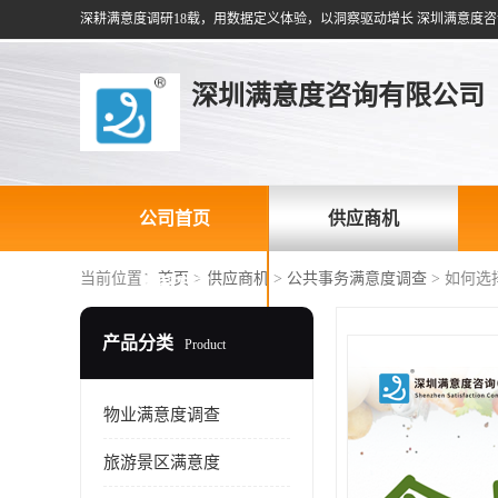
深耕满意度调研18载，用数据定义体验，以洞察驱动增长 深圳满意度咨
深圳满意度咨询有限公司
公司首页
供应商机
当前位置：
首页
>
供应商机
>
公共事务满意度调查
> 如何
联系方式
产品分类
Product
物业满意度调查
旅游景区满意度