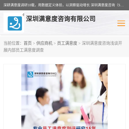
深耕满意度调研18载，用数据定义体验，以洞察驱动增长 深圳满意度咨询（SSC）：十八年专注，丈量每一份体验。
深圳满意度咨询有限公司
当前位置：
首页
>
供应商机
>
员工满意度
> 深圳满意度咨询浅谈开
物业满意度调查
旅游景区满意度
展内部员工满意度调查
客户满意度调查
医疗服务业满意度
公共事务满意度调查
餐饮业满意度调查
营商环境满意度
员工满意度
服务满意度调查
汽车行业满意度