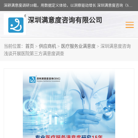
深耕满意度调研18载，用数据定义体验，以洞察驱动增长 深圳满意度咨询（SSC）：十八年专注，丈量每一份体验。
深圳满意度咨询有限公司
当前位置：
首页
>
供应商机
>
医疗服务业满意度
> 深圳满意度咨询
物业满意度调查
旅游景区满意度
浅谈开展医院第三方满意度调查
客户满意度调查
医疗服务业满意度
公共事务满意度调查
餐饮业满意度调查
营商环境满意度
员工满意度
服务满意度调查
汽车行业满意度