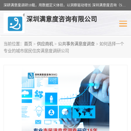
深耕满意度调研18载，用数据定义体验，以洞察驱动增长 深圳满意度咨询（SSC）：十八年专注，丈量每一份体验。
深圳满意度咨询有限公司
当前位置：
首页
>
供应商机
>
公共事务满意度调查
> 如何选择一个
物业满意度调查
旅游景区满意度
专业的城市居民住房满意度调研公司
客户满意度调查
医疗服务业满意度
公共事务满意度调查
餐饮业满意度调查
营商环境满意度
员工满意度
服务满意度调查
汽车行业满意度