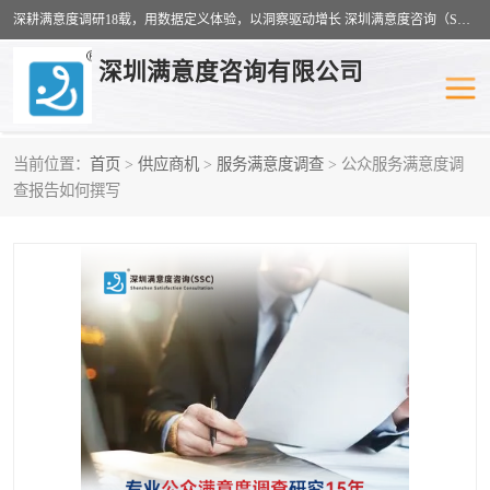
深耕满意度调研18载，用数据定义体验，以洞察驱动增长 深圳满意度咨询（SSC）：十八年专注，丈量每一份体验。
深圳满意度咨询有限公司
当前位置：
首页
>
供应商机
>
服务满意度调查
> 公众服务满意度调
物业满意度调查
旅游景区满意度
查报告如何撰写
客户满意度调查
医疗服务业满意度
公共事务满意度调查
餐饮业满意度调查
营商环境满意度
员工满意度
服务满意度调查
汽车行业满意度