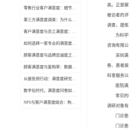
高。正是察
零售行业客户满意度：细节决定复购率
被访者的评
第三方满意度调查：为什么企业需要"外脑"视角
调查，提炼
客户满意度与员工满意度：一枚硬币的两面
为科学
如何选择一家专业的满意度调研公司
咨询有限公
顾客满意度与品牌忠诚度之间，隔着一层"体验管理"
深圳满
卷、患者座
顾客满意度与复购率：数据背后的商业逻辑
科室服务以
从报告到行动：满意度研究的落地之道
医院满
数字化时代，满意度问卷如何与时俱进
常见的
NPS与客户满意度结合：构建更完整的忠诚度调查预测模型
调研对象有
门诊患
门诊患