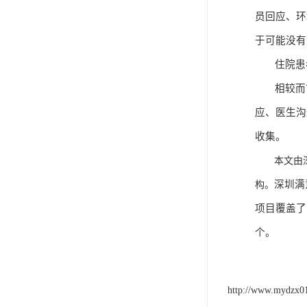
员回应、环
于可能没有
住院患
相较而
应、医生沟
收集。
本文由
深圳满
构
。
项目覆盖了
个。
http://www.mydzx0