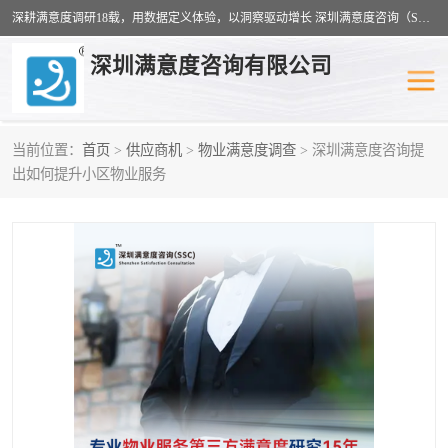
深耕满意度调研18载，用数据定义体验，以洞察驱动增长 深圳满意度咨询（SSC）：十八年专注，丈量每一份体验。
深圳满意度咨询有限公司
当前位置：
首页
>
供应商机
>
物业满意度调查
> 深圳满意度咨询提
物业满意度调查
旅游景区满意度
出如何提升小区物业服务
客户满意度调查
医疗服务业满意度
公共事务满意度调查
餐饮业满意度调查
营商环境满意度
员工满意度
服务满意度调查
汽车行业满意度