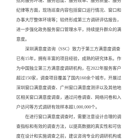
括对服务环境、服务态度、服务效率、服务质量、服务
纪律等方面，现场巡查内容包括窗口运行情况、窗口和
办事大厅整体环境等；较终形成第三方调研评估报告，
进一步强化政务服务窗口管理水平，持续提升群众的满
意度。
深圳满意度咨询（
SSC）
致力于第三方
满意度调查
已有
15年，拥有丰富的项目经验，成熟的研究体系。作
为中国独立第三方
满意度
调研机构，在
2022年服务客户
超过150家，调查项目覆盖了国内160余个城市
，开展过
深圳窗口满意度调查、广州窗口满意度测评以及其他地
区相关窗口满意度调查，通过问卷
调查、网络问卷和入
户访问等方式调研有效样本超
1,000,000个
。
在进行窗口满意度调查时，需要注意设计合理的调
查指标和有效的调查方法，以提高数据的真实性和可信
度在设计和实施调查之前，建议咨询专业的调研机构或