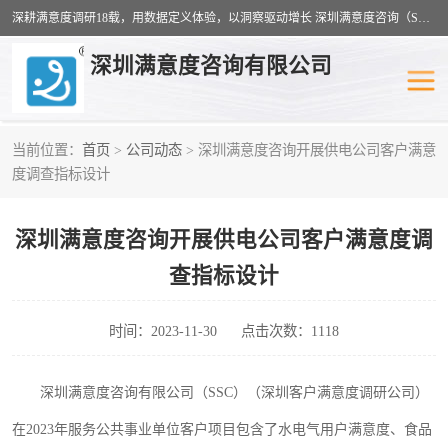
深耕满意度调研18载，用数据定义体验，以洞察驱动增长 深圳满意度咨询（SSC）：十八年专注，丈量每一份体验。
深圳满意度咨询有限公司
当前位置：
首页
>
公司动态
> 深圳满意度咨询开展供电公司客户满意
物业满意度调查
旅游景区满意度
度调查指标设计
客户满意度调查
医疗服务业满意度
深圳满意度咨询开展供电公司客户满意度调
公共事务满意度调查
餐饮业满意度调查
查指标设计
营商环境满意度
员工满意度
时间：2023-11-30
点击次数：1118
服务满意度调查
汽车行业满意度
深圳满意度咨询有限公司（
SSC）
（
深圳客户满意度调研公司
）
在
202
3
年服务公共事业单位客户项目包含了水电气用户满意度、食品