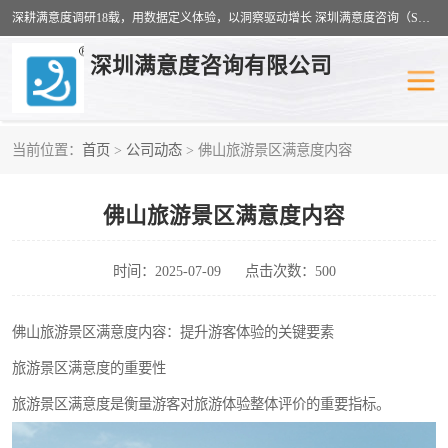
深耕满意度调研18载，用数据定义体验，以洞察驱动增长 深圳满意度咨询（SSC）：十八年专注，丈量每一份体验。
深圳满意度咨询有限公司
当前位置：
首页
>
公司动态
> 佛山旅游景区满意度内容
物业满意度调查
旅游景区满意度
佛山旅游景区满意度内容
客户满意度调查
医疗服务业满意度
公共事务满意度调查
餐饮业满意度调查
时间：2025-07-09
点击次数：500
营商环境满意度
员工满意度
佛山旅游景区满意度内容：提升游客体验的关键要素
旅游景区满意度的重要性
服务满意度调查
汽车行业满意度
旅游景区满意度是衡量游客对旅游体验整体评价的重要指标。