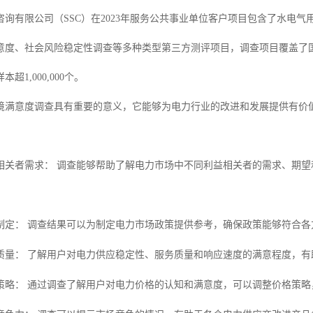
咨询有限公司（
SSC）在
202
3
年
服务公共事业单位
客户
项目
包含了
水电气
意度
、
社会风险稳定性调查
等多种类型
第三方测评项目
，调查项目覆盖了
样本超
1,000,000个。
境满意度调查具有重要的意义，它能够为电力
行业的改进和发展提供有价
相关者需求：
调查能够帮助了解电力市场中不同利益相关者的需求、期望
制定：
调查结果可以为制定电力市场政策提供参考，确保政策能够符合各
质量：
了解用户对电力供应稳定性、服务质量和响应速度的满意程度，有
策略：
通过调查了解用户对电力价格的认知和满意度，可以调整价格策略