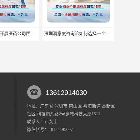
深圳满意度咨询开展医药公司顾客满意度调查
深圳满意度咨询论如何选择一个好的物业满意度公司
13612914030
地址：广东省 深圳市 南山区 粤海街道 高新区
社区 科技南八路2号豪威科技大厦1511
深圳满意度咨询开展群众安全感满意度调查指标设计
深圳满意度咨询论食品安全满意度跟踪调查
联系人：邓
女士
微信帐号：18124195007