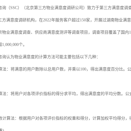
咨询（
SSC）（
北京第三方物业满意度调研公司
）
致力于
第三方
满意度调
三方
满意度
调研机构，在
2022年服务客户超过150家，
开展过湖南物业满意
京物业满意度调查、供应商满意度测评等调查项目，
调查项目覆盖了国内
超
1,000,000个。
咨询认为
物业满意度的计算方法
可能
主要包括以下几种：
算法：将满意的用户数除以总用户数，并乘以
100，得出满意度百分比。公式
算法：将用户对各项评价指标的得分求平均，得出满意度的平均分数。公
数计算法：根据用户对各项评价指标的权重和得分，计算加权平均得分，
重)。