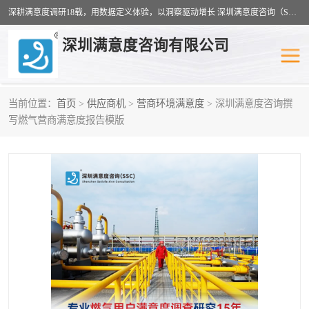
深耕满意度调研18载，用数据定义体验，以洞察驱动增长 深圳满意度咨询（SSC）：十八年专注，丈量每一份体验。
深圳满意度咨询有限公司
当前位置：
首页
>
供应商机
>
营商环境满意度
> 深圳满意度咨询撰
物业满意度调查
旅游景区满意度
写燃气营商满意度报告模版
客户满意度调查
医疗服务业满意度
公共事务满意度调查
餐饮业满意度调查
营商环境满意度
员工满意度
服务满意度调查
汽车行业满意度