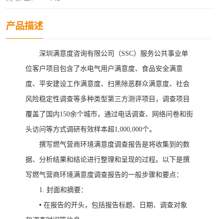
产品描述
深圳满意度咨询有限公司（
SSC）服务公共事业单
位
客户
项目
包含了
水电气用户满意度
、
食品安全满意
度、平安建设工作满意度、扫黑除恶群众满意度
、
社会
风险稳定性调查
等多种类型
第三方测评项目
，调查项目
覆盖了国内
150余个城市，通过电话调查、网络问卷和
街
头访问
等方式调研有效样本超
1,000,000个。
撰写燃气营商环境满意度调查报告是将收集到的数
据、分析结果和结论进行整理和呈现的过程。以下是撰
写燃气营商环境满意度调查报告的一般步骤和要点：
1.
封面和摘要：
•
在报告的开头，包括报告标题、日期、调查对象