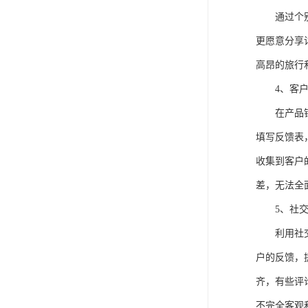
通过个
更愿意分享
高昂的旅行
4、客
在产品
填写反馈表
收集到客户
差，无法全
5、社
利用社
户的反馈，
齐，有些评
不完全客观