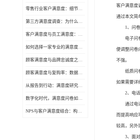
客户满意度
零售行业客户满意度：细节决定复购率
通过本文简
第三方满意度调查：为什么企业需要"外脑"视角
1、问
客户满意度与员工满意度：一枚硬币的两面
电子问
如何选择一家专业的满意度调研公司
便调整问卷
顾客满意度与品牌忠诚度之间，隔着一层"体验管理"
不强。
纸质问
顾客满意度与复购率：数据背后的商业逻辑
如果需要详
从报告到行动：满意度研究的落地之道
2、电
数字化时代，满意度问卷如何与时俱进
通过电
NPS与客户满意度结合：构建更完整的忠诚度调查预测模型
而提高响应
较高，另外
3、面