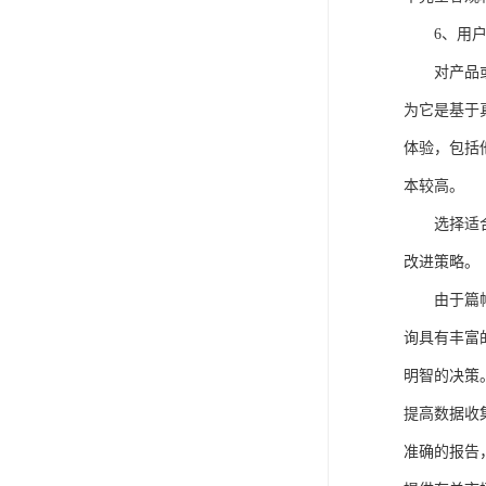
6、用
对产品
为它是基于
体验，包括
本较高。
选择适
改进策略。
由于篇
询
具有丰富
明智的决策
提高数据收
准确的报告