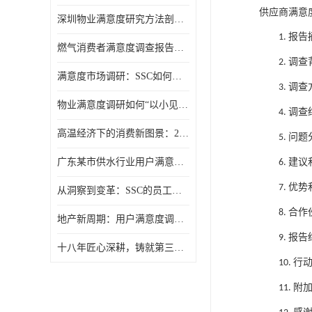
供应商满意
深圳物业满意度研究方法剖析：选择合适的“听诊器”
报告
1.
燃气消费者满意度调查报告（公众满意度调查）
调查
2.
满意度市场调研：SSC如何用报告让满意度“活”起来？
调查
3.
物业满意度调研如何“以小见大”？SSC动态抽样模型给出答案
调查
4.
高温经济下的消费新图景：2025年夏季消费满意度洞察
问题
5.
广东某市供水行业用户满意度调查报告
建议
6.
优势
7.
从洞察到变革：SSC的员工满意度调研组织诊断模型
合作
8.
地产新周期：用户满意度调研的价值回归
报告
9.
十八年匠心深耕，铸就第三方满意度调查权威
行
10.
附
11.