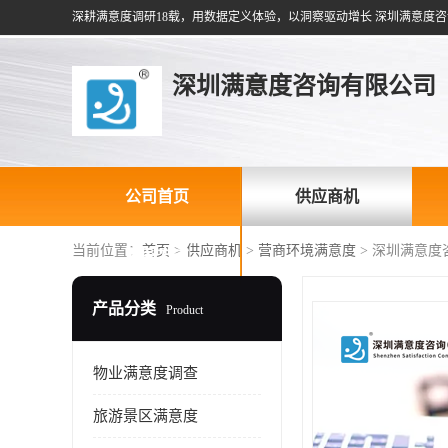
深耕满意度调研18载，用数据定义体验，以洞察驱动增长 深圳满意度咨
深圳满意度咨询有限公司
公司首页
供应商机
当前位置：
首页
>
供应商机
>
营商环境满意度
> 深圳满意
联系方式
产品分类
Product
物业满意度调查
旅游景区满意度