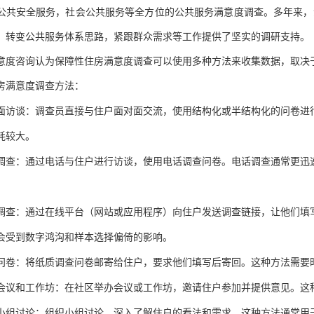
公共安全服务，社会公共服务等全方位的公共服务满意度调查。多年来，
，转变公共服务体系思路，紧跟群众需求等工作提供了坚实的调研支持。
意度咨询认为
保障性住房满意度调查可以使用多种方法来收集数据，取决
房满意度调查方法：
面访谈：调查员直接与住户面对面交流，使用结构化或半结构化的问卷进
耗较大。
调查：通过电话与住户进行访谈，使用电话调查问卷。电话调查通常更迅
调查：通过在线平台（网站或应用程序）向住户发送调查链接，让他们填
会受到数字鸿沟和样本选择偏倚的影响。
问卷：将纸质调查问卷邮寄给住户，要求他们填写后寄回。这种方法需要
会议和工作坊：在社区举办会议或工作坊，邀请住户参加并提供意见。这
小组讨论：组织小组讨论，深入了解住户的看法和需求。这种方法通常用