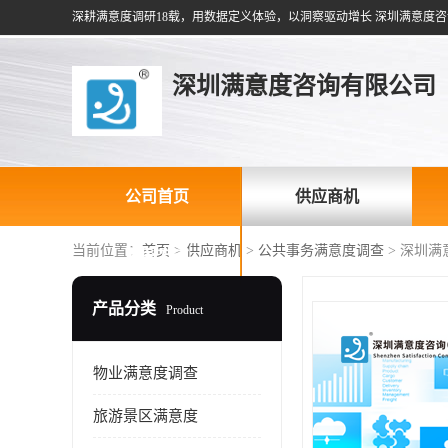
深耕满意度调研18载，用数据定义体验，以洞察驱动增长 深圳满意度咨
深圳满意度咨询有限公司
公司首页
供应商机
当前位置：
首页
>
供应商机
>
公共事务满意度调查
> 深圳
联系方式
产品分类
Product
物业满意度调查
旅游景区满意度