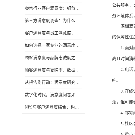
公共服务，
零售行业客户满意度：细节决定复购率
务环境体系
第三方满意度调查：为什么企业需要"外脑"视角
深圳满
客户满意度与员工满意度：一枚硬币的两面
的保障性住
如何选择一家专业的满意度调研公司
面对
1.
顾客满意度与品牌忠诚度之间，隔着一层"体验管理"
高且时间消
电话
2.
顾客满意度与复购率：数据背后的商业逻辑
响。
从报告到行动：满意度研究的落地之道
在线
3.
数字化时代，满意度问卷如何与时俱进
法，但可能
NPS与客户满意度结合：构建更完整的忠诚度调查预测模型
邮寄
4.
社区
5.
重点
6.