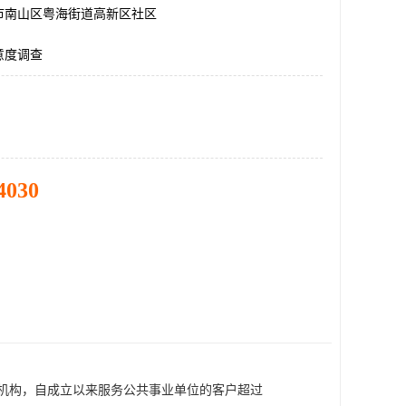
市南山区粤海街道高新区社区
意度调查
4030
机构，自成立以来
服务
公共事业单位的
客户超过