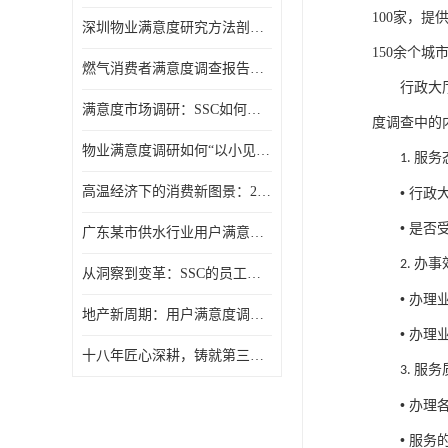
100家，
提
深圳物业满意度研究方法剖析：选择合适的“听诊器”
150余个城
燃气消费者满意度调查报告（公众满意度调查）
行政大
满意度市场调研：SSC如何用报告让满意度“活”起来？
度调查中的
物业满意度调研如何“以小见大”？SSC动态抽样模型给出答案
服务
1.
高温经济下的消费新图景：2025年夏季消费满意度洞察
•
行政
•
是否
广东某市供水行业用户满意度调查报告
办事
2.
从洞察到变革：SSC的员工满意度调研组织诊断模型
•
办理
地产新周期：用户满意度调研的价值回归
•
办理
十八年匠心深耕，铸就第三方满意度调查权威
服务
3.
•
办理
•
服务