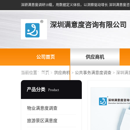
深耕满意度调研18载，用数据定义体验，以洞察驱动增长 深圳满意度咨
深圳满意度咨询有限公司
公司首页
供应商机
当前位置：
首页
>
供应商机
>
公共事务满意度调查
> 深圳
联系方式
产品分类
Product
物业满意度调查
旅游景区满意度