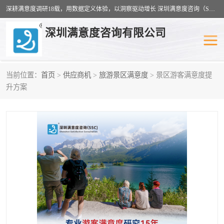
深耕满意度调研18载，用数据定义体验，以洞察驱动增长 深圳满意度咨询（SSC）：十八年专注，丈量每一份体验。
深圳满意度咨询有限公司
当前位置：
首页
>
供应商机
>
旅游景区满意度
> 景区游客满意度提
物业满意度调查
旅游景区满意度
升方案
客户满意度调查
医疗服务业满意度
公共事务满意度调查
餐饮业满意度调查
营商环境满意度
员工满意度
服务满意度调查
汽车行业满意度