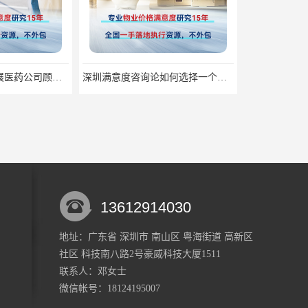
深圳满意度咨询论如何选择一个好的物业满意度公司
深圳满意度咨询论公众服务满意度调查的意义
13612914030
地址：广东省 深圳市 南山区 粤海街道 高新区
社区 科技南八路2号豪威科技大厦1511
深圳满意度咨询论食品安全满意度跟踪调查
深圳满意度咨询论群众安全感满意度调查如何操作
联系人：邓
女士
微信帐号：18124195007