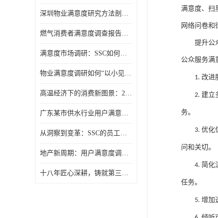
满意度、扫
深圳物业满意度研究方法剖析：选择合适的“听诊器”
网络问卷和
燃气消费者满意度调查报告（公众满意度调查）
提升公
满意度市场调研：SSC如何用报告让满意度“活”起来？
公众服务满
物业满意度调研如何“以小见大”？SSC动态抽样模型给出答案
改进
1.
高温经济下的消费新图景：2025年夏季消费满意度洞察
建立
2.
务。
广东某市供水行业用户满意度调查报告
优化
3.
从洞察到变革：SSC的员工满意度调研组织诊断模型
问和关切。
地产新周期：用户满意度调研的价值回归
简化
4.
十八年匠心深耕，铸就第三方满意度调查权威
任务。
增加
5.
倾听
6.