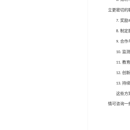
立更密切的
奖励
7.
制定
8.
合作
9.
监
10.
教
11.
创
12.
持
13.
这些方
情可咨询一