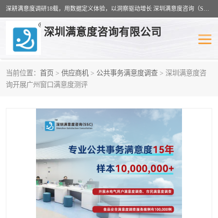
深耕满意度调研18载，用数据定义体验，以洞察驱动增长 深圳满意度咨询（SSC）：十八年专注，丈量每一份体验。
深圳满意度咨询有限公司
当前位置：
首页
>
供应商机
>
公共事务满意度调查
> 深圳满意度咨
物业满意度调查
旅游景区满意度
询开展广州窗口满意度测评
客户满意度调查
医疗服务业满意度
公共事务满意度调查
餐饮业满意度调查
营商环境满意度
员工满意度
服务满意度调查
汽车行业满意度