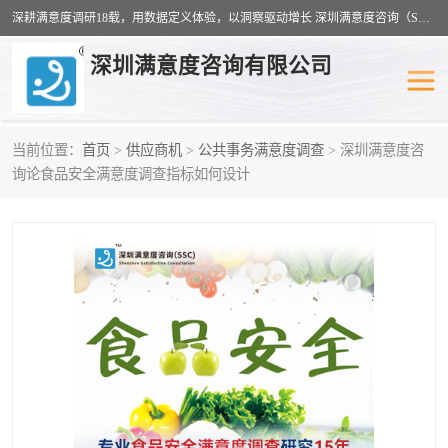
深耕满意度调研18载，用数据定义体验，以洞察驱动增长 深圳满意度咨询（SSC）：十八年专注，丈量每一份体验。
深圳满意度咨询有限公司
当前位置：
首页
>
供应商机
>
公共事务满意度调查
> 深圳满意度咨
物业满意度调查
旅游景区满意度
询论食品安全满意度调查指标如何设计
客户满意度调查
医疗服务业满意度
公共事务满意度调查
餐饮业满意度调查
营商环境满意度
员工满意度
服务满意度调查
汽车行业满意度