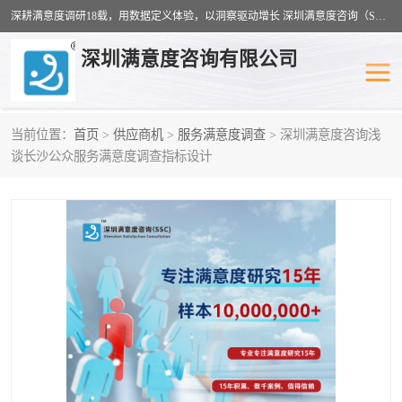
深耕满意度调研18载，用数据定义体验，以洞察驱动增长 深圳满意度咨询（SSC）：十八年专注，丈量每一份体验。
深圳满意度咨询有限公司
当前位置：
首页
>
供应商机
>
服务满意度调查
> 深圳满意度咨询浅
物业满意度调查
旅游景区满意度
谈长沙公众服务满意度调查指标设计
客户满意度调查
医疗服务业满意度
公共事务满意度调查
餐饮业满意度调查
营商环境满意度
员工满意度
服务满意度调查
汽车行业满意度