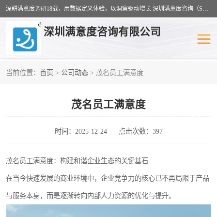
深耕满意度调研18载，用数据定义体验，以洞察驱动增长 深圳满意度咨询（SSC）：十八年专注，丈量每一份体验。
深圳满意度咨询有限公司
当前位置：
首页
>
公司动态
> 茂名员工满意度
物业满意度调查
旅游景区满意度
茂名员工满意度
客户满意度调查
医疗服务业满意度
公共事务满意度调查
餐饮业满意度调查
时间：2025-12-24
点击次数：397
营商环境满意度
员工满意度
茂名员工满意度：构建和谐企业生态的关键基石
在当今快速发展的商业环境中，企业竞争力的核心已不再局限于产品
服务满意度调查
汽车行业满意度
与服务本身，而是逐渐转向内部人力资源的优化与提升。