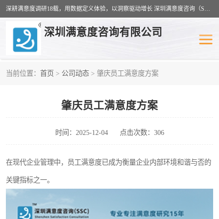
深耕满意度调研18载，用数据定义体验，以洞察驱动增长 深圳满意度咨询（SSC）：十八年专注，丈量每一份体验。
深圳满意度咨询有限公司
当前位置：
首页
>
公司动态
> 肇庆员工满意度方案
物业满意度调查
旅游景区满意度
肇庆员工满意度方案
客户满意度调查
医疗服务业满意度
公共事务满意度调查
餐饮业满意度调查
时间：2025-12-04
点击次数：306
营商环境满意度
员工满意度
在现代企业管理中，员工满意度已成为衡量企业内部环境和谐与否的
关键指标之一。
服务满意度调查
汽车行业满意度