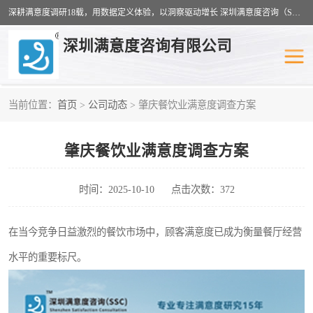
深耕满意度调研18载，用数据定义体验，以洞察驱动增长 深圳满意度咨询（SSC）：十八年专注，丈量每一份体验。
深圳满意度咨询有限公司
当前位置：
首页
>
公司动态
> 肇庆餐饮业满意度调查方案
物业满意度调查
旅游景区满意度
肇庆餐饮业满意度调查方案
客户满意度调查
医疗服务业满意度
公共事务满意度调查
餐饮业满意度调查
时间：2025-10-10
点击次数：372
营商环境满意度
员工满意度
在当今竞争日益激烈的餐饮市场中，顾客满意度已成为衡量餐厅经营
水平的重要标尺。
服务满意度调查
汽车行业满意度